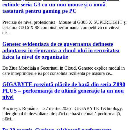
extinde seria G3 cu un nou mouse și o nouă
tastatură pentru gaming pe PC
Precizie de nivel profesionist - Mouse-ul G305 X SUPERLIGHT și
tastatura G316 X 98 combină performanța competitivă cu viteza
de...
Genetec evidentiaza de ce guvernanta defineste
adoptarea in siguranta a cloud-ului in securitatea
fizica la nivel de organizatie
De Ziua Mondiala a Securitatii in Cloud, Genetec explica modul in
care intreprinderile isi pot consolida rezilienta pe masura ce...
GIGABYTE prezintă plăcile de bază din seria Z890
PLUS – performanță de ultimă generație la un nou
nivel
București, România – 27 martie 2026 - GIGABYTE Technology,
lider global în dezvoltarea de plăci de bază de înaltă performanță,
plăci...