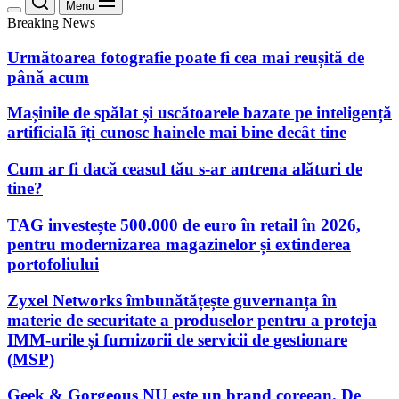
Menu
Breaking News
Următoarea fotografie poate fi cea mai reușită de
până acum
Mașinile de spălat și uscătoarele bazate pe inteligență
artificială îți cunosc hainele mai bine decât tine
Cum ar fi dacă ceasul tău s-ar antrena alături de
tine?
TAG investește 500.000 de euro în retail în 2026,
pentru modernizarea magazinelor și extinderea
portofoliului
Zyxel Networks îmbunătățește guvernanța în
materie de securitate a produselor pentru a proteja
IMM-urile și furnizorii de servicii de gestionare
(MSP)
Geek & Gorgeous NU este un brand coreean. De