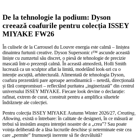
De la tehnologie la podium: Dyson
creează coafurile pentru colecția ISSEY
MIYAKE FW26
În culisele de la Carrousel du Louvre energia este calmă – liniștea
dinaintea furtunii creative. Dyson Supersonic r™ ascunde această
liniște cu zumzetul său discret, o piesă de tehnologie de precizie
mascată într-o prezență calmă. În această atmosferă, Holli Smith
lucrează ca un sculptor aflat la limită, modelând look-uri cu o
intenție ascuțită, arhitecturală. Alimentată de tehnologia Dyson,
coafura prezentării pare aproape aerodinamică – netedă, direcțională
și fără compromisuri – reflectând puritatea „inginerizată” din centrul
universului ISSEY MIYAKE. Fiecare look devine o declarație:
rafinat, extrem de curat, construit pentru a amplifica siluetele
îndrăznețe ale colecției.
Pentru colecția ISSEY MIYAKE Autumn Winter 2026/27,
Creating,
Allowing
, există o întrebare: în calitate de designeri, în ce măsură ar
trebui să insistăm asupra intenției noastre de a „crea”? Sau poate
voința deliberată de a lăsa lucrurile deschise și neterminate este cea
care „permite” frumuseții inerente să fie dezvăluită?