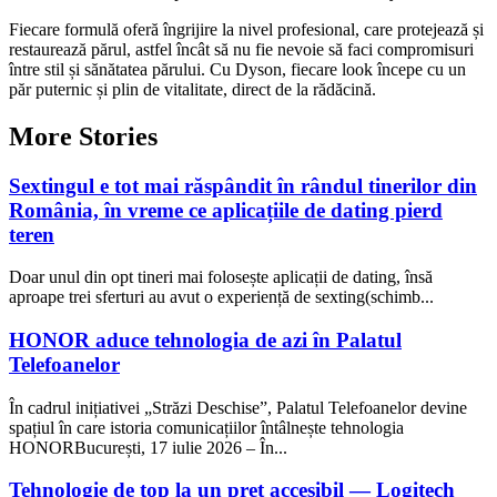
Fiecare formulă oferă îngrijire la nivel profesional, care protejează și
restaurează părul, astfel încât să nu fie nevoie să faci compromisuri
între stil și sănătatea părului. Cu Dyson, fiecare look începe cu un
păr puternic și plin de vitalitate, direct de la rădăcină.
More Stories
Sextingul e tot mai răspândit în rândul tinerilor din
România, în vreme ce aplicațiile de dating pierd
teren
Doar unul din opt tineri mai folosește aplicații de dating, însă
aproape trei sferturi au avut o experiență de sexting(schimb...
HONOR aduce tehnologia de azi în Palatul
Telefoanelor
În cadrul inițiativei „Străzi Deschise”, Palatul Telefoanelor devine
spațiul în care istoria comunicațiilor întâlnește tehnologia
HONORBucurești, 17 iulie 2026 – În...
Tehnologie de top la un preț accesibil — Logitech