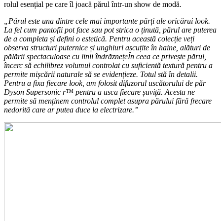
rolul esențial pe care îl joacă părul într-un show de modă.
„Părul este una dintre cele mai importante părți ale oricărui look.
La fel cum pantofii pot face sau pot strica o ținută, părul are puterea
de a completa și defini o estetică. Pentru această colecție veți
observa structuri puternice și unghiuri ascuțite în haine, alături de
pălării spectaculoase cu linii îndrăznețeÎn ceea ce privește părul,
încerc să echilibrez volumul controlat cu suficientă textură pentru a
permite mișcării naturale să se evidențieze. Totul stă în detalii.
Pentru a fixa fiecare look, am folosit difuzorul uscătorului de păr
Dyson Supersonic r™ pentru a usca fiecare șuviță. Acesta ne
permite să menținem controlul complet asupra părului fără frecare
nedorită care ar putea duce la electrizare.”