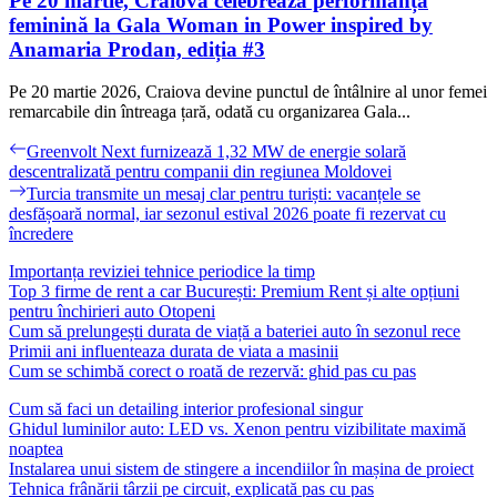
Pe 20 martie, Craiova celebrează performanța
feminină la Gala Woman in Power inspired by
Anamaria Prodan, ediția #3
Pe 20 martie 2026, Craiova devine punctul de întâlnire al unor femei
remarcabile din întreaga țară, odată cu organizarea Gala...
Navigare
Previous
Greenvolt Next furnizează 1,32 MW de energie solară
post:
descentralizată pentru companii din regiunea Moldovei
în
Next
Turcia transmite un mesaj clar pentru turiști: vacanțele se
articole
post:
desfășoară normal, iar sezonul estival 2026 poate fi rezervat cu
încredere
Importanța reviziei tehnice periodice la timp
Top 3 firme de rent a car București: Premium Rent și alte opțiuni
pentru închirieri auto Otopeni
Cum să prelungești durata de viață a bateriei auto în sezonul rece
Primii ani influenteaza durata de viata a masinii
Cum se schimbă corect o roată de rezervă: ghid pas cu pas
Cum să faci un detailing interior profesional singur
Ghidul luminilor auto: LED vs. Xenon pentru vizibilitate maximă
noaptea
Instalarea unui sistem de stingere a incendiilor în mașina de proiect
Tehnica frânării târzii pe circuit, explicată pas cu pas