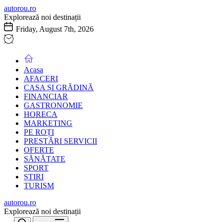
Skip
autorou.ro
to
Explorează noi destinații
the
Friday, August 7th, 2026
content
Acasa
AFACERI
CASA ȘI GRĂDINĂ
FINANCIAR
GASTRONOMIE
HORECA
MARKETING
PE ROȚI
PRESTĂRI SERVICII
OFERTE
SĂNĂTATE
SPORT
ȘTIRI
TURISM
autorou.ro
Explorează noi destinații