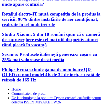
unde apare confuzia?
Retailul electro-IT mută competiția de la produs la
servicii: 90% dintre instalările de aer condiționat,
realizate în cel mult trei zile
Studiu Xiaomi: 9 din 10 români spun că o cameră
de supraveghere este cel mai util dispozitiv atunci
când pleacă în vacanță
Sezamo: Produsele italienești generează coșuri cu
25% mai valoroase decât media
Philips Evnia extinde gama de monitoare QD-
OLED cu noul model 4K de 32 de inch, cu rată de
refresh de 165 Hz
Home
Comunicatele de presa
De la tehnologie la podium: Dyson creează coafurile pentru
colecția ISSEY MIYAKE FW26