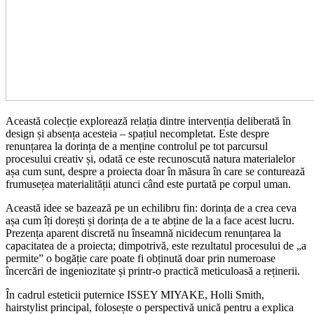
Această colecție explorează relația dintre intervenția deliberată în
design și absența acesteia – spațiul necompletat. Este despre
renunțarea la dorința de a menține controlul pe tot parcursul
procesului creativ și, odată ce este recunoscută natura materialelor
așa cum sunt, despre a proiecta doar în măsura în care se conturează
frumusețea materialității atunci când este purtată pe corpul uman.
Această idee se bazează pe un echilibru fin: dorința de a crea ceva
așa cum îți dorești și dorința de a te abține de la a face acest lucru.
Prezența aparent discretă nu înseamnă nicidecum renunțarea la
capacitatea de a proiecta; dimpotrivă, este rezultatul procesului de „a
permite” o bogăție care poate fi obținută doar prin numeroase
încercări de ingeniozitate și printr-o practică meticuloasă a reținerii.
În cadrul esteticii puternice ISSEY MIYAKE, Holli Smith,
hairstylist principal, folosește o perspectivă unică pentru a explica