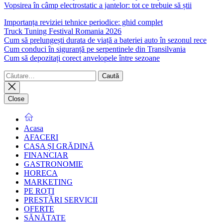
Vopsirea în câmp electrostatic a jantelor: tot ce trebuie să știi
Importanța reviziei tehnice periodice: ghid complet
Truck Tuning Festival Romania 2026
Cum să prelungești durata de viață a bateriei auto în sezonul rece
Cum conduci în siguranță pe serpentinele din Transilvania
Cum să depozitați corect anvelopele între sezoane
Caută
după:
Close
Acasa
AFACERI
CASA ȘI GRĂDINĂ
FINANCIAR
GASTRONOMIE
HORECA
MARKETING
PE ROȚI
PRESTĂRI SERVICII
OFERTE
SĂNĂTATE