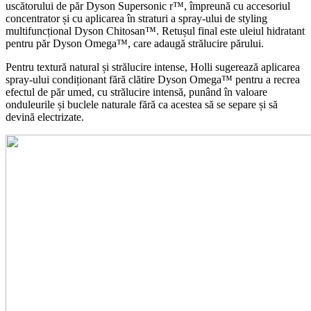
uscătorului de păr Dyson Supersonic r™, împreună cu accesoriul
concentrator și cu aplicarea în straturi a spray-ului de styling
multifuncțional Dyson Chitosan™. Retușul final este uleiul hidratant
pentru păr Dyson Omega™, care adaugă strălucire părului.
Pentru textură natural și strălucire intense, Holli sugerează aplicarea
spray-ului condiționant fără clătire Dyson Omega™ pentru a recrea
efectul de păr umed, cu strălucire intensă, punând în valoare
onduleurile și buclele naturale fără ca acestea să se separe și să
devină electrizate.