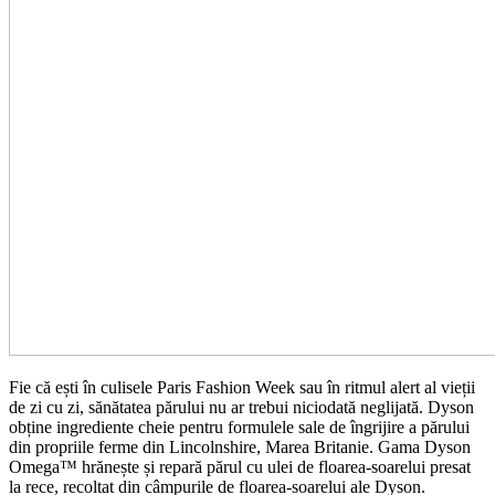
Fie că ești în culisele Paris Fashion Week sau în ritmul alert al vieții
de zi cu zi, sănătatea părului nu ar trebui niciodată neglijată. Dyson
obține ingrediente cheie pentru formulele sale de îngrijire a părului
din propriile ferme din Lincolnshire, Marea Britanie. Gama Dyson
Omega™ hrănește și repară părul cu ulei de floarea-soarelui presat
la rece, recoltat din câmpurile de floarea-soarelui ale Dyson.