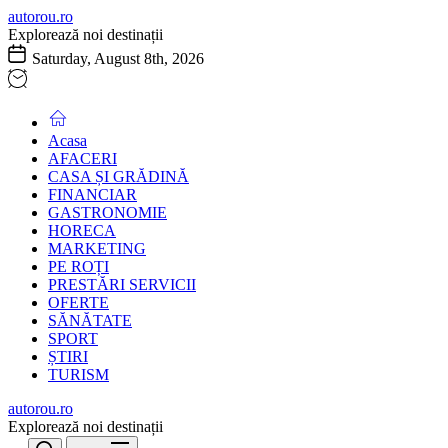
Skip
autorou.ro
to
Explorează noi destinații
the
Saturday, August 8th, 2026
content
Acasa
AFACERI
CASA ȘI GRĂDINĂ
FINANCIAR
GASTRONOMIE
HORECA
MARKETING
PE ROȚI
PRESTĂRI SERVICII
OFERTE
SĂNĂTATE
SPORT
ȘTIRI
TURISM
autorou.ro
Explorează noi destinații