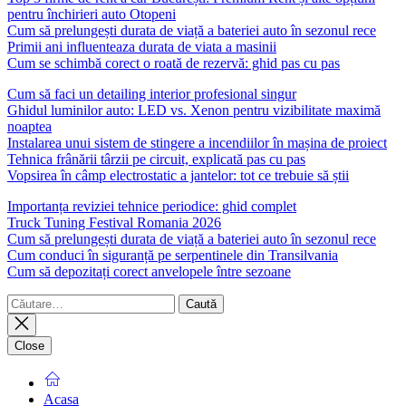
pentru închirieri auto Otopeni
Cum să prelungești durata de viață a bateriei auto în sezonul rece
Primii ani influenteaza durata de viata a masinii
Cum se schimbă corect o roată de rezervă: ghid pas cu pas
Cum să faci un detailing interior profesional singur
Ghidul luminilor auto: LED vs. Xenon pentru vizibilitate maximă
noaptea
Instalarea unui sistem de stingere a incendiilor în mașina de proiect
Tehnica frânării târzii pe circuit, explicată pas cu pas
Vopsirea în câmp electrostatic a jantelor: tot ce trebuie să știi
Importanța reviziei tehnice periodice: ghid complet
Truck Tuning Festival Romania 2026
Cum să prelungești durata de viață a bateriei auto în sezonul rece
Cum conduci în siguranță pe serpentinele din Transilvania
Cum să depozitați corect anvelopele între sezoane
Caută
după:
Close
Acasa