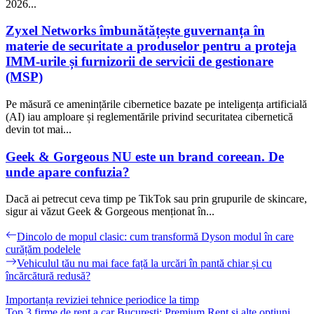
2026...
Zyxel Networks îmbunătățește guvernanța în
materie de securitate a produselor pentru a proteja
IMM-urile și furnizorii de servicii de gestionare
(MSP)
Pe măsură ce amenințările cibernetice bazate pe inteligența artificială
(AI) iau amploare și reglementările privind securitatea cibernetică
devin tot mai...
Geek & Gorgeous NU este un brand coreean. De
unde apare confuzia?
Dacă ai petrecut ceva timp pe TikTok sau prin grupurile de skincare,
sigur ai văzut Geek & Gorgeous menționat în...
Navigare
Previous
Dincolo de mopul clasic: cum transformă Dyson modul în care
post:
curățăm podelele
în
Next
Vehiculul tău nu mai face față la urcări în pantă chiar și cu
articole
post:
încărcătură redusă?
Importanța reviziei tehnice periodice la timp
Top 3 firme de rent a car București: Premium Rent și alte opțiuni