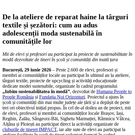
De la ateliere de reparat haine la târguri
textile și șezători: cum au adus
adolescenții moda sustenabilă în
comunitățile lor
Mii de elevi și profesori au participat la proiecte de sustenabilitate în
modă dezvoltate de tineri în școli și comunități din toată țara
București, 29 iunie 2026
– Peste 2.600 de elevi, profesori și
membri ai comunităților locale au participat în ultimul an la ateliere,
târguri textile, proiecte de upcycling și activități educaționale
dedicate modei sustenabile, organizate în cadrul programului
„Iubim sustenabilitatea în modă”
, dezvoltat de
Humana People to
People România
și
Fundația Noi Orizonturi
. Proiectul a ajuns în
școli și comunități din mai multe județe ale țării și a depășit de peste
trei ori obiectivul inițial propus. În cel de-al doilea an de proiect, mii
de elevi, profesori și membri ai comunităților locale Brașov, Iași,
Reghin, Zalău, Sângeorz-Băi, Sighetu Marmației, Râmnicu Vâlcea,
Alțâna și Ploiești au participat direct la activități organizate de
cluburile de tineret IMPACT
, iar alte sute de elevi au participat la
ateliere facilitate în școli de tineri voluntari formați în cadrul