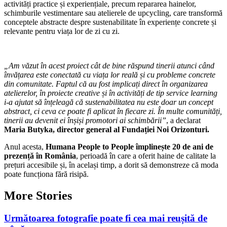
activități practice și experiențiale, precum repararea hainelor,
schimburile vestimentare sau atelierele de upcycling, care transformă
conceptele abstracte despre sustenabilitate în experiențe concrete și
relevante pentru viața lor de zi cu zi.
„Am văzut în acest proiect cât de bine răspund tinerii atunci când
învățarea este conectată cu viața lor reală și cu probleme concrete
din comunitate. Faptul că au fost implicați direct în organizarea
atelierelor, în proiecte creative și în activități de tip service learning
i-a ajutat să înțeleagă că sustenabilitatea nu este doar un concept
abstract, ci ceva ce poate fi aplicat în fiecare zi. În multe comunități,
tinerii au devenit ei înșiși promotori ai schimbării”
, a declarat
Maria Butyka, director general al Fundației Noi Orizonturi.
Anul acesta,
Humana People to People împlinește 20 de ani de
prezență în România
, perioadă în care a oferit haine de calitate la
prețuri accesibile și, în același timp, a dorit să demonstreze că moda
poate funcționa fără risipă.
More Stories
Următoarea fotografie poate fi cea mai reușită de