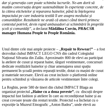
dar și generația care poate schimba lucrurile. Ne-am dorit să
mutăm conversația despre sustenabilitate în experiențe concrete, de
la citirea etichetelor și repararea hainelor, până la înțelegerea
impactului pe care industria textilă îl are asupra mediului și
comunităților. Rezultatele ne arată că atunci când tinerii primesc
contextul potrivit, devin rapid ambasadori ai schimbării în propriile
școli și comunități”
, a declarat
Mădălina Corciu, PR&CSR
manager Humana People to People România.
Unul dintre cele mai ample proiecte – „
Repair to Rewear!”
– a fost
dezvoltat clubul IMPACT LEGO CNS din cadrul Colegiului
Național Silvania din Zalău. Aproximativ 800 de elevi au participat
la ateliere de cusut și reparat haine, târguri vestimentare, concursuri
dedicate reutilizării hainelor și chiar amenajarea unui spațiu
permanent în școală pentru reparații textile, dotat cu mașini de cusut
și materiale necesare. Elevii au creat inclusiv o platformă online
pentru schimbul și vânzarea de articole vestimentare între colegi.
La Reghin, peste 580 de tineri din clubul IMPACT Blaga au
organizat proiectul
„Haine cu a doua poveste”
, cu discuții despre
impactul fast fashion și ateliere în care au recondiționat haine și au
creat covoare țesute din resturi textile. Proiectul s-a încheiat cu o
expoziție la Muzeul Etnografic „Anton Badea”, unde elevii au