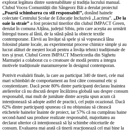
explorat legătura dintre sustenabilitate și tradiția lucrului manual.
Clubul Vocea Comunității din Sângeorz Băi a derulat proiectul
„Poartă schimbarea cu stil responsabil!”,
donând hainele
colectate Centrului Școlar de Educație Incluzivă „Lacrima”.
„De la
oaie la straie”
a fost proiectul tinerilor din clubul IMPACT Green,
derulat în comuna Alțâna, județul Sibiu, prin care aceștia au urmărit
întregul traseu al lânii, de la stână până la obiecte textile
contemporane. Elevii au învățat să spele și să vopsească lâna
folosind plante locale, au experimentat procese chimice simple și au
lucrat alături de meșteri locali pentru a învăța tehnici tradiționale de
tors și țesut. Clubul Green IMPACT Misericordia din Sighetu
Marmației a colaborat cu o creatoare de modă pentru a integra
motivele tradiționale maramureșene în designul contemporan.
Potrivit evaluării finale, la care au participat 340 de tineri, cele mai
mari schimbări de comportament au fost către consumul etic și
conștientizare. Dacă peste 80% dintre participanți declarau înaintea
atelierelor că nu discută despre încălzirea globală sau despre consum
responsabil, mai mult de jumătate dintre aceștia spun acum că
intenționează să adopte astfel de practici, cel puțin ocazional. Dacă
62% dintre participanți spuneau că nu obișnuiau să citească
etichetele hainelor înainte de proiect, iar 57% că nu cumpărau haine
second-hand sau produse realizate responsabil, majoritatea au
declarat ulterior că intenționează să își schimbe obiceiurile de
consum. Evaluarea mai arată că tinerii reacționează cel mai bine la