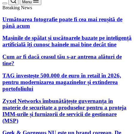
Menu
Breaking News
Următoarea fotografie poate fi cea mai reușită de
până acum
Mașinile de spălat și uscătoarele bazate pe inteligență
artificială îți cunosc hainele mai bine decât tine
Cum ar fi dacă ceasul tău s-ar antrena alături de
tine?
TAG investește 500.000 de euro în retail în 2026,
pentru modernizarea magazinelor și extinderea
portofoliului
Zyxel Networks îmbunătățește guvernanța în
materie de securitate a produselor pentru a proteja
IMM-urile și furnizorii de servicii de gestionare
(MSP)
Geek & Gorgeous NU este un brand coreean. De