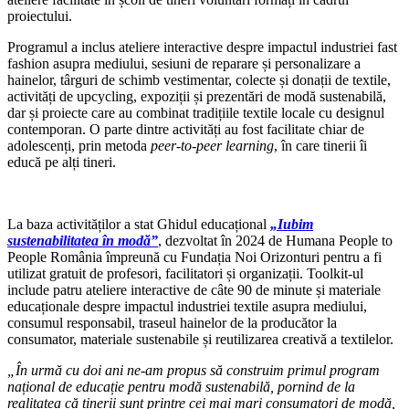
proiectului.
Programul a inclus ateliere interactive despre impactul industriei fast
fashion asupra mediului, sesiuni de reparare și personalizare a
hainelor, târguri de schimb vestimentar, colecte și donații de textile,
activități de upcycling, expoziții și prezentări de modă sustenabilă,
dar și proiecte care au combinat tradițiile textile locale cu designul
contemporan. O parte dintre activități au fost facilitate chiar de
adolescenți, prin metoda
peer-to-peer learning
, în care tinerii îi
educă pe alți tineri.
La baza activităților a stat Ghidul educațional
„Iubim
sustenabilitatea în modă”
, dezvoltat în 2024 de Humana People to
People România împreună cu Fundația Noi Orizonturi pentru a fi
utilizat gratuit de profesori, facilitatori și organizații. Toolkit-ul
include patru ateliere interactive de câte 90 de minute și materiale
educaționale despre impactul industriei textile asupra mediului,
consumul responsabil, traseul hainelor de la producător la
consumator, materiale sustenabile și reutilizarea creativă a textilelor.
„În urmă cu doi ani ne-am propus să construim primul program
național de educație pentru modă sustenabilă, pornind de la
realitatea că tinerii sunt printre cei mai mari consumatori de modă,