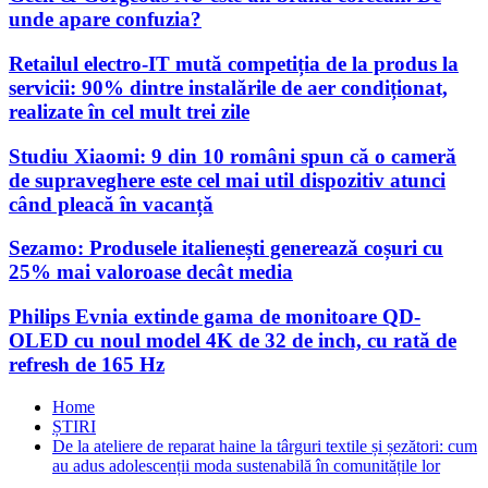
unde apare confuzia?
Retailul electro-IT mută competiția de la produs la
servicii: 90% dintre instalările de aer condiționat,
realizate în cel mult trei zile
Studiu Xiaomi: 9 din 10 români spun că o cameră
de supraveghere este cel mai util dispozitiv atunci
când pleacă în vacanță
Sezamo: Produsele italienești generează coșuri cu
25% mai valoroase decât media
Philips Evnia extinde gama de monitoare QD-
OLED cu noul model 4K de 32 de inch, cu rată de
refresh de 165 Hz
Home
ȘTIRI
De la ateliere de reparat haine la târguri textile și șezători: cum
au adus adolescenții moda sustenabilă în comunitățile lor