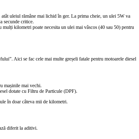
 atât uleiul rămâne mai lichid în ger. La prima cheie, un ulei 5W va
a secunde critice.
u mulți kilometri poate necesita un ulei mai vâscos (40 sau 50) pentru
lui”. Aici se fac cele mai multe greșeli fatale pentru motoarele diesel
ru mașinile mai vechi.
esel dotate cu Filtru de Particule (DPF).
ule în doar câteva mii de kilometri.
ă diferit la aditivi.