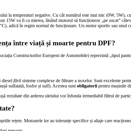
eiului la temperaturi negative. Cu cât numărul este mai mic (0W, 5W), cu
ce un 15W va fi ca mierea, lăsând motorul să funcționeze „pe uscat” câtev
0°C), adică în regim normal de funcționare. Un motor sportiv sau unul c
rența între viață și moarte pentru DPF?
iația Constructorilor Europeni de Automobile) reprezintă „tipul pantofu
i diesel
fără
sisteme complexe de filtrare a noxelor. Sunt excelente pent
ă sulfatată, fosfor și sulf). Acestea sunt
obligatorii
pentru mașinile di
 rezultate din arderea uleiului vor înfunda iremediabil filtrul de partic
tate?
iile rețete. Motoarele lor au toleranțe specifice și aliaje care reacționeaz
oduri precum: