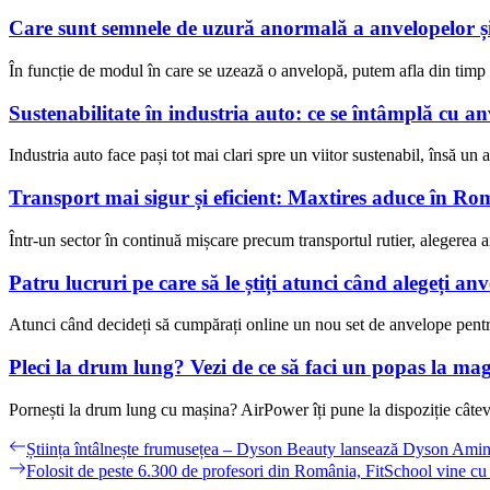
Care sunt semnele de uzură anormală a anvelopelor ș
În funcție de modul în care se uzează o anvelopă, putem afla din tim
Sustenabilitate în industria auto: ce se întâmplă cu anv
Industria auto face pași tot mai clari spre un viitor sustenabil, însă un 
Transport mai sigur și eficient: Maxtires aduce în Ro
Într-un sector în continuă mișcare precum transportul rutier, alegerea an
Patru lucruri pe care să le știți atunci când alegeți anv
Atunci când decideți să cumpărați online un nou set de anvelope pentru
Pleci la drum lung? Vezi de ce să faci un popas la ma
Pornești la drum lung cu mașina? AirPower îți pune la dispoziție câteva
Navigare
Previous
Știința întâlnește frumusețea – Dyson Beauty lansează Dyson Ami
post:
Next
Folosit de peste 6.300 de profesori din România, FitSchool vine cu no
în
post: