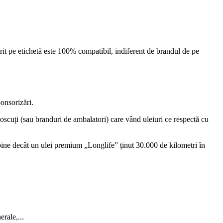
ărit pe etichetă este 100% compatibil, indiferent de brandul de pe
onsorizări.
noscuți (sau branduri de ambalatori) care vând uleiuri ce respectă cu
 bine decât un ulei premium „Longlife” ținut 30.000 de kilometri în
rale,...