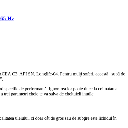
165 Hz
0, ACEA C3, API SN, Longlife-04. Pentru mulți șoferi, această „supă de
”.
ard specific de performanță. Ignorarea lor poate duce la colmatarea
trei parametri cheie te va salva de cheltuieli inutile.
atea uleiului, ci doar cât de gros sau de subțire este lichidul în