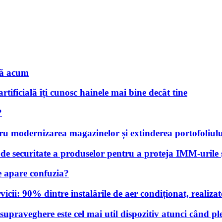
nă acum
rtificială îți cunosc hainele mai bine decât tine
?
tru modernizarea magazinelor și extinderea portofoliulu
 securitate a produselor pentru a proteja IMM-urile și
 apare confuzia?
cii: 90% dintre instalările de aer condiționat, realizate 
praveghere este cel mai util dispozitiv atunci când pl