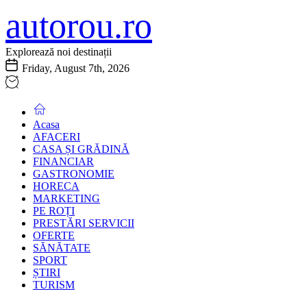
Skip
autorou.ro
to
the
content
Explorează noi destinații
Friday, August 7th, 2026
Acasa
AFACERI
CASA ȘI GRĂDINĂ
FINANCIAR
GASTRONOMIE
HORECA
MARKETING
PE ROȚI
PRESTĂRI SERVICII
OFERTE
SĂNĂTATE
SPORT
ȘTIRI
TURISM