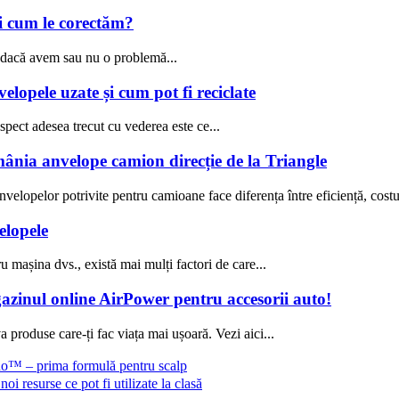
i cum le corectăm?
p dacă avem sau nu o problemă...
elopele uzate și cum pot fi reciclate
aspect adesea trecut cu vederea este ce...
mânia anvelope camion direcție de la Triangle
velopelor potrivite pentru camioane face diferența între eficiență, costur
elopele
 mașina dvs., există mai mulți factori de care...
gazinul online AirPower pentru accesorii auto!
 produse care-ți fac viața mai ușoară. Vezi aici...
no™ – prima formulă pentru scalp
i resurse ce pot fi utilizate la clasă