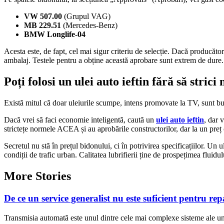
VW 507.00
(Grupul VAG)
MB 229.51
(Mercedes-Benz)
BMW Longlife-04
Acesta este, de fapt, cel mai sigur criteriu de selecție. Dacă producăt
ambalaj. Testele pentru a obține această aprobare sunt extrem de dure.
Poți folosi un ulei auto ieftin fără să strici
Există mitul că doar uleiurile scumpe, intens promovate la TV, sunt bu
Dacă vrei să faci economie inteligentă, caută un
ulei auto ieftin
, dar 
strictețe normele ACEA și au aprobările constructorilor, dar la un preț
Secretul nu stă în prețul bidonului, ci în potrivirea specificațiilor. 
condiții de trafic urban. Calitatea lubrifierii ține de prospețimea fluidu
More Stories
De ce un service generalist nu este suficient pentru rep
Transmisia automată este unul dintre cele mai complexe sisteme ale unu