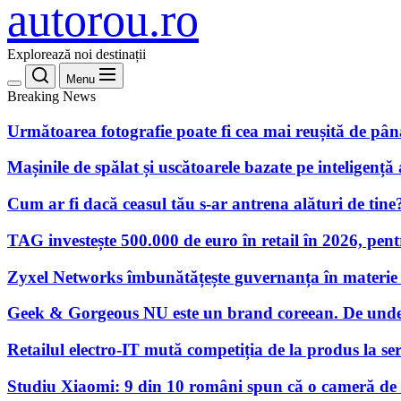
autorou.ro
Explorează noi destinații
Menu
Breaking News
Următoarea fotografie poate fi cea mai reușită de pâ
Mașinile de spălat și uscătoarele bazate pe inteligență a
Cum ar fi dacă ceasul tău s-ar antrena alături de tine
TAG investește 500.000 de euro în retail în 2026, pen
Zyxel Networks îmbunătățește guvernanța în materie de
Geek & Gorgeous NU este un brand coreean. De unde
Retailul electro-IT mută competiția de la produs la servi
Studiu Xiaomi: 9 din 10 români spun că o cameră de su