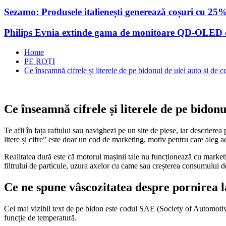
Sezamo: Produsele italienești generează coșuri cu 25
Philips Evnia extinde gama de monitoare QD-OLED cu
Home
PE ROȚI
Ce înseamnă cifrele și literele de pe bidonul de ulei auto și de 
Ce înseamnă cifrele și literele de pe bidonu
Te afli în fața raftului sau navighezi pe un site de piese, iar descri
litere și cifre” este doar un cod de marketing, motiv pentru care aleg 
Realitatea dură este că motorul mașinii tale nu funcționează cu market
filtrului de particule, uzura axelor cu came sau creșterea consumului de
Ce ne spune vâscozitatea despre pornirea l
Cel mai vizibil text de pe bidon este codul SAE (Society of Automotive
funcție de temperatură.