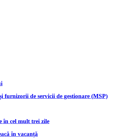
i
 furnizorii de servicii de gestionare (MSP)
în cel mult trei zile
eacă în vacanță