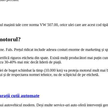
orul mașinii tale cere norma VW 507.00, orice ulei care are acest cod tip
 motorul?
ne. Fals. Prețul ridicat include adesea costuri enorme de marketing și sp
verifică riguros eticheta din spate. Există mulți producători mai puțin cu
 cu 30-40% mai mic decât liderii de piață.
Un ulei de buget schimbat la timp (10.000 km) va proteja motorul mult mai
lui și de respectarea normei tehnice, nu de sclipiciul de pe etichetă.
arații cutii automate
i autovehicul modern. Deși multe service-uri auto oferă intervenții gene