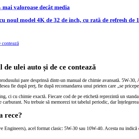
% mai valoroase decât media
 noul model 4K de 32 de inch, cu rată de refresh de 
ce contează
l de ulei auto și de ce contează
erea produsului pare desprinsă dintr-un manual de chimie avansată. 5W-3
adesea fie după preț, fie după recomandarea unui prieten care „se pricepe
ing, ci cu chimie exactă. Fiecare cod de pe etichetă reprezintă un stand
 carburant. Nu trebuie să memorezi tot tabelul periodic, dar înțelegerea a 
a rece?
 Engineers), acel format clasic: 5W-30 sau 10W-40. Acesta nu indică calit