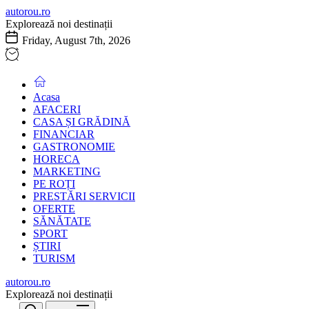
Skip
autorou.ro
to
Explorează noi destinații
the
Friday, August 7th, 2026
content
Acasa
AFACERI
CASA ȘI GRĂDINĂ
FINANCIAR
GASTRONOMIE
HORECA
MARKETING
PE ROȚI
PRESTĂRI SERVICII
OFERTE
SĂNĂTATE
SPORT
ȘTIRI
TURISM
autorou.ro
Explorează noi destinații