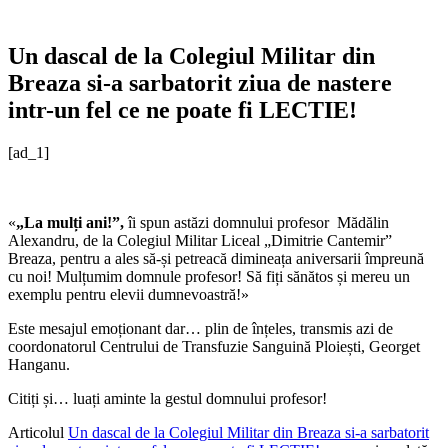
Un dascal de la Colegiul Militar din
Breaza si-a sarbatorit ziua de nastere
intr-un fel ce ne poate fi LECTIE!
[ad_1]
«
„La mulți ani!”,
îi spun astăzi domnului profesor Mădălin
Alexandru, de la Colegiul Militar Liceal „Dimitrie Cantemir”
Breaza, pentru a ales să-și petreacă dimineața aniversarii împreună
cu noi! Mulțumim domnule profesor! Să fiți sănătos și mereu un
exemplu pentru elevii dumnevoastră!»
Este mesajul emoționant dar… plin de înțeles, transmis azi de
coordonatorul Centrului de Transfuzie Sanguină Ploiești, Georget
Hanganu.
Citiți și… luați aminte la gestul domnului profesor!
Articolul
Un dascal de la Colegiul Militar din Breaza si-a sarbatorit