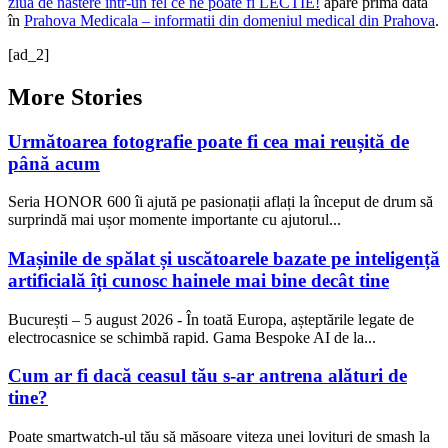
ziua de nastere intr-un fel ce ne poate fi LECTIE!
apare prima dată
în
Prahova Medicala – informatii din domeniul medical din Prahova
.
[ad_2]
More Stories
Următoarea fotografie poate fi cea mai reușită de
până acum
Seria HONOR 600 îi ajută pe pasionații aflați la început de drum să
surprindă mai ușor momente importante cu ajutorul...
Mașinile de spălat și uscătoarele bazate pe inteligență
artificială îți cunosc hainele mai bine decât tine
București – 5 august 2026 - În toată Europa, așteptările legate de
electrocasnice se schimbă rapid. Gama Bespoke AI de la...
Cum ar fi dacă ceasul tău s-ar antrena alături de
tine?
Poate smartwatch-ul tău să măsoare viteza unei lovituri de smash la