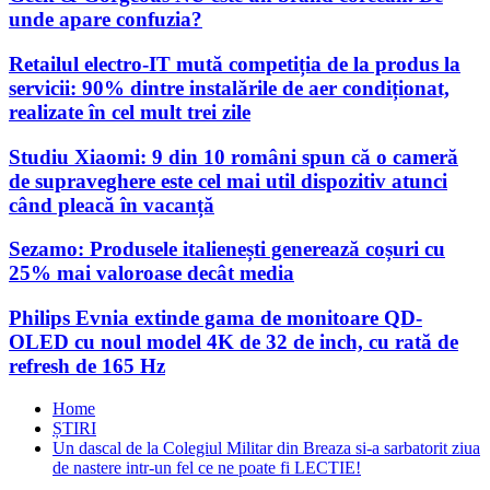
unde apare confuzia?
Retailul electro-IT mută competiția de la produs la
servicii: 90% dintre instalările de aer condiționat,
realizate în cel mult trei zile
Studiu Xiaomi: 9 din 10 români spun că o cameră
de supraveghere este cel mai util dispozitiv atunci
când pleacă în vacanță
Sezamo: Produsele italienești generează coșuri cu
25% mai valoroase decât media
Philips Evnia extinde gama de monitoare QD-
OLED cu noul model 4K de 32 de inch, cu rată de
refresh de 165 Hz
Home
ȘTIRI
Un dascal de la Colegiul Militar din Breaza si-a sarbatorit ziua
de nastere intr-un fel ce ne poate fi LECTIE!