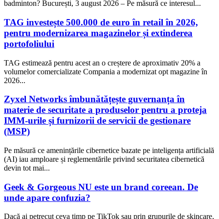
badminton? București, 3 august 2026 – Pe măsură ce interesul...
TAG investește 500.000 de euro în retail în 2026,
pentru modernizarea magazinelor și extinderea
portofoliului
TAG estimează pentru acest an o creștere de aproximativ 20% a
volumelor comercializate Compania a modernizat opt magazine în
2026...
Zyxel Networks îmbunătățește guvernanța în
materie de securitate a produselor pentru a proteja
IMM-urile și furnizorii de servicii de gestionare
(MSP)
Pe măsură ce amenințările cibernetice bazate pe inteligența artificială
(AI) iau amploare și reglementările privind securitatea cibernetică
devin tot mai...
Geek & Gorgeous NU este un brand coreean. De
unde apare confuzia?
Dacă ai petrecut ceva timp pe TikTok sau prin grupurile de skincare,