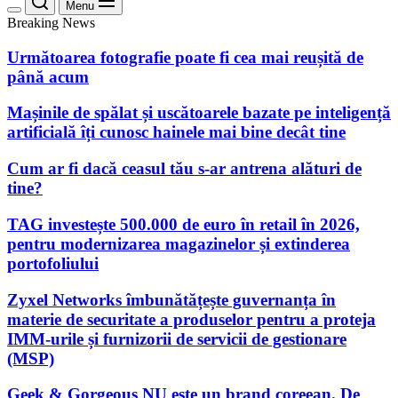
Menu
Breaking News
Următoarea fotografie poate fi cea mai reușită de
până acum
Mașinile de spălat și uscătoarele bazate pe inteligență
artificială îți cunosc hainele mai bine decât tine
Cum ar fi dacă ceasul tău s-ar antrena alături de
tine?
TAG investește 500.000 de euro în retail în 2026,
pentru modernizarea magazinelor și extinderea
portofoliului
Zyxel Networks îmbunătățește guvernanța în
materie de securitate a produselor pentru a proteja
IMM-urile și furnizorii de servicii de gestionare
(MSP)
Geek & Gorgeous NU este un brand coreean. De