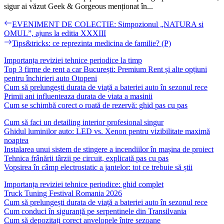
sigur ai văzut Geek & Gorgeous menționat în...
Navigare
Previous
EVENIMENT DE COLECTIE: Simpozionul „NATURA si
post:
OMUL”, ajuns la editia XXXIII
în
Next
Tips&tricks: ce reprezinta medicina de familie? (P)
articole
post:
Importanța reviziei tehnice periodice la timp
Top 3 firme de rent a car București: Premium Rent și alte opțiuni
pentru închirieri auto Otopeni
Cum să prelungești durata de viață a bateriei auto în sezonul rece
Primii ani influenteaza durata de viata a masinii
Cum se schimbă corect o roată de rezervă: ghid pas cu pas
Cum să faci un detailing interior profesional singur
Ghidul luminilor auto: LED vs. Xenon pentru vizibilitate maximă
noaptea
Instalarea unui sistem de stingere a incendiilor în mașina de proiect
Tehnica frânării târzii pe circuit, explicată pas cu pas
Vopsirea în câmp electrostatic a jantelor: tot ce trebuie să știi
Importanța reviziei tehnice periodice: ghid complet
Truck Tuning Festival Romania 2026
Cum să prelungești durata de viață a bateriei auto în sezonul rece
Cum conduci în siguranță pe serpentinele din Transilvania
Cum să depozitați corect anvelopele între sezoane