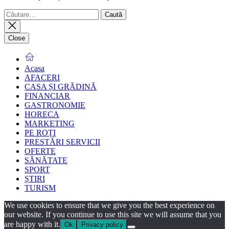
Caută
după:
Close
Acasa
AFACERI
CASA ȘI GRĂDINĂ
FINANCIAR
GASTRONOMIE
HORECA
MARKETING
PE ROȚI
PRESTĂRI SERVICII
OFERTE
SĂNĂTATE
SPORT
ȘTIRI
TURISM
We use cookies to ensure that we give you the best experience on
our website. If you continue to use this site we will assume that you
are happy with it.
Ok
Privacy policy