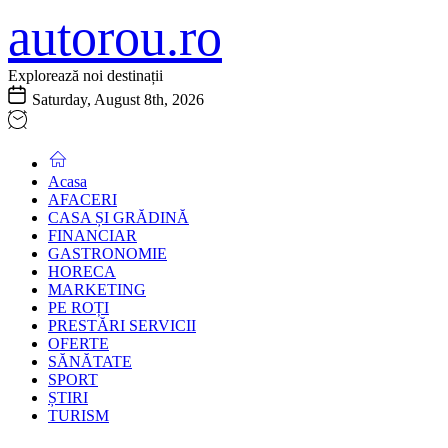
Skip
autorou.ro
to
the
content
Explorează noi destinații
Saturday, August 8th, 2026
Acasa
AFACERI
CASA ȘI GRĂDINĂ
FINANCIAR
GASTRONOMIE
HORECA
MARKETING
PE ROȚI
PRESTĂRI SERVICII
OFERTE
SĂNĂTATE
SPORT
ȘTIRI
TURISM