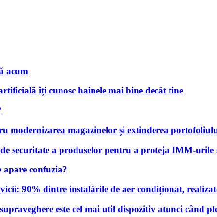
nă acum
rtificială îți cunosc hainele mai bine decât tine
?
tru modernizarea magazinelor și extinderea portofoliulu
 securitate a produselor pentru a proteja IMM-urile și
 apare confuzia?
cii: 90% dintre instalările de aer condiționat, realizate 
praveghere este cel mai util dispozitiv atunci când pl