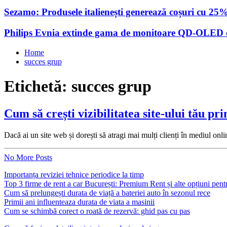
Sezamo: Produsele italienești generează coșuri cu 25
Philips Evnia extinde gama de monitoare QD-OLED cu
Home
succes grup
Etichetă:
succes grup
Cum să crești vizibilitatea site-ului tău p
Dacă ai un site web și dorești să atragi mai mulți clienți în mediul onl
No More Posts
Importanța reviziei tehnice periodice la timp
Top 3 firme de rent a car București: Premium Rent și alte opțiuni pent
Cum să prelungești durata de viață a bateriei auto în sezonul rece
Primii ani influenteaza durata de viata a masinii
Cum se schimbă corect o roată de rezervă: ghid pas cu pas