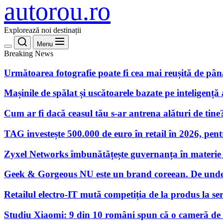
autorou.ro
Explorează noi destinații
Menu
Breaking News
Următoarea fotografie poate fi cea mai reușită de pâ
Mașinile de spălat și uscătoarele bazate pe inteligență a
Cum ar fi dacă ceasul tău s-ar antrena alături de tine
TAG investește 500.000 de euro în retail în 2026, pen
Zyxel Networks îmbunătățește guvernanța în materie de
Geek & Gorgeous NU este un brand coreean. De unde
Retailul electro-IT mută competiția de la produs la servi
Studiu Xiaomi: 9 din 10 români spun că o cameră de su