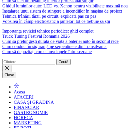
Cum să faci un detailing interior profesional singur
Ghidul luminilor auto: LED vs. Xenon pentru vizibilitate maximă noa
Instalarea unui sistem de stingere a incendiilor în mașina de proiect
Tehnica frânării târzii pe circuit, explicată pas cu pas
Vopsirea în câmp electrostatic a jantelor: tot ce trebuie să știi
Importanța reviziei tehnice periodice: ghid complet
Truck Tuning Festival Romania 2026
Cum să prelungești durata de viață a bateriei auto în sezonul rece
Cum conduci în siguranță pe serpentinele din Transilvania
Cum să depozitați corect anvelopele între sezoane
Caută
după:
Close
Acasa
AFACERI
CASA ȘI GRĂDINĂ
FINANCIAR
GASTRONOMIE
HORECA
MARKETING
PE ROȚI