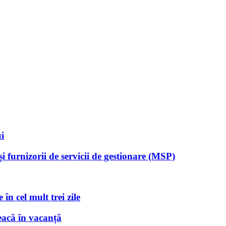
i
 furnizorii de servicii de gestionare (MSP)
în cel mult trei zile
eacă în vacanță