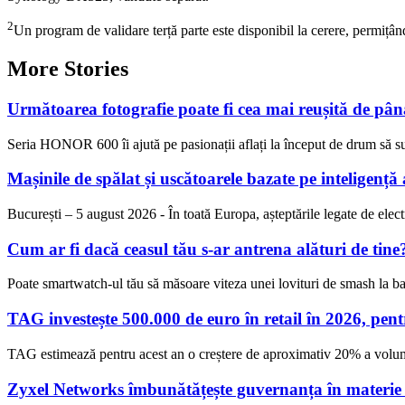
2
Un program de validare terță parte este disponibil la cerere, permițând
More Stories
Următoarea fotografie poate fi cea mai reușită de pâ
Seria HONOR 600 îi ajută pe pasionații aflați la început de drum să s
Mașinile de spălat și uscătoarele bazate pe inteligență a
București – 5 august 2026 - În toată Europa, așteptările legate de ele
Cum ar fi dacă ceasul tău s-ar antrena alături de tine
Poate smartwatch-ul tău să măsoare viteza unei lovituri de smash la b
TAG investește 500.000 de euro în retail în 2026, pen
TAG estimează pentru acest an o creștere de aproximativ 20% a volu
Zyxel Networks îmbunătățește guvernanța în materie de