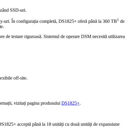
lizând SSD-uri.
1
 bay-uri. În configurația completă, DS1825+ oferă până la 360 TB
de
te.
ore de testare riguroasă. Sistemul de operare DSM necesită utilizarea
xibile off-site.
rmații, vizitați pagina produsului
DS1825+
.
D. DS1825+ acceptă până la 18 unități cu două unități de expansiune