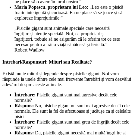
ne place să o avem în jurul nostru.”
Maria Popescu, proprietara lui Leo:
„Leo este o pisică
foarte inteligentă și curioasă. Ea ne place să se joace și să
exploreze împrejurimile.”
„Pisicile gigant sunt animale speciale care necesită
îngrijire și atenție specială. Noi, ca proprietari și
îngrijitori, trebuie să ne asigurăm că le oferim tot ce este
necesar pentru a trăi o viață sănătoasă și fericită.” –
Robert Wadlow
Intrebari/Raspunsuri: Mituri sau Realitate?
Există multe mituri și legende despre pisicile gigant. Noi vom
răspunde la unele dintre cele mai frecvente întrebări și vom dezvălui
adevărul despre aceste animale.
Întrebare:
Pisicile gigant sunt mai agresive decât cele
normale?
Răspuns:
Nu, pisicile gigant nu sunt mai agresive decât cele
normale. Ele sunt la fel de afectuoase și jucăușe ca și celelalte
pisici.
Întrebare:
Pisicile gigant sunt mai greu de îngrijit decât cele
normale?
Răspuns:
Da, pisicile gigant necesită mai multă îngrijire și