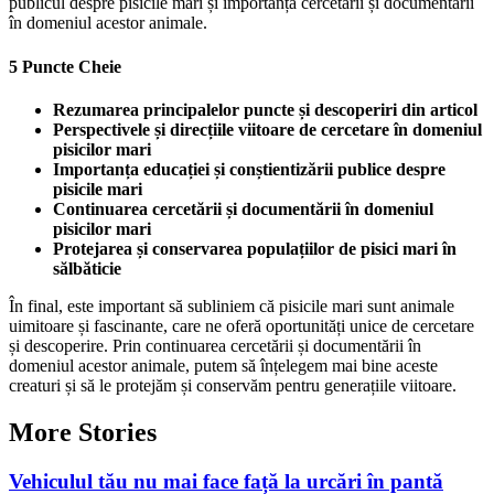
publicul despre pisicile mari și importanța cercetării și documentării
în domeniul acestor animale.
5 Puncte Cheie
Rezumarea principalelor puncte și descoperiri din articol
Perspectivele și direcțiile viitoare de cercetare în domeniul
pisicilor mari
Importanța educației și conștientizării publice despre
pisicile mari
Continuarea cercetării și documentării în domeniul
pisicilor mari
Protejarea și conservarea populațiilor de pisici mari în
sălbăticie
În final, este important să subliniem că pisicile mari sunt animale
uimitoare și fascinante, care ne oferă oportunități unice de cercetare
și descoperire. Prin continuarea cercetării și documentării în
domeniul acestor animale, putem să înțelegem mai bine aceste
creaturi și să le protejăm și conservăm pentru generațiile viitoare.
More Stories
Vehiculul tău nu mai face față la urcări în pantă