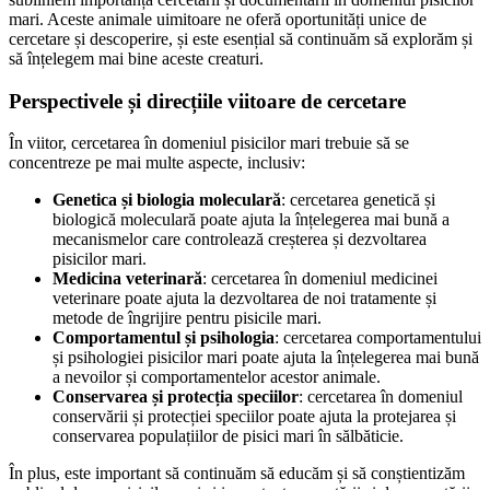
mari. Aceste animale uimitoare ne oferă oportunități unice de
cercetare și descoperire, și este esențial să continuăm să explorăm și
să înțelegem mai bine aceste creaturi.
Perspectivele și direcțiile viitoare de cercetare
În viitor, cercetarea în domeniul pisicilor mari trebuie să se
concentreze pe mai multe aspecte, inclusiv:
Genetica și biologia moleculară
: cercetarea genetică și
biologică moleculară poate ajuta la înțelegerea mai bună a
mecanismelor care controlează creșterea și dezvoltarea
pisicilor mari.
Medicina veterinară
: cercetarea în domeniul medicinei
veterinare poate ajuta la dezvoltarea de noi tratamente și
metode de îngrijire pentru pisicile mari.
Comportamentul și psihologia
: cercetarea comportamentului
și psihologiei pisicilor mari poate ajuta la înțelegerea mai bună
a nevoilor și comportamentelor acestor animale.
Conservarea și protecția speciilor
: cercetarea în domeniul
conservării și protecției speciilor poate ajuta la protejarea și
conservarea populațiilor de pisici mari în sălbăticie.
În plus, este important să continuăm să educăm și să conștientizăm