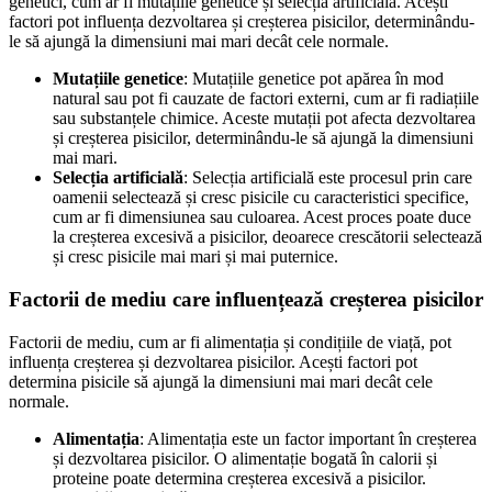
genetici, cum ar fi mutațiile genetice și selecția artificială. Acești
factori pot influența dezvoltarea și creșterea pisicilor, determinându-
le să ajungă la dimensiuni mai mari decât cele normale.
Mutațiile genetice
: Mutațiile genetice pot apărea în mod
natural sau pot fi cauzate de factori externi, cum ar fi radiațiile
sau substanțele chimice. Aceste mutații pot afecta dezvoltarea
și creșterea pisicilor, determinându-le să ajungă la dimensiuni
mai mari.
Selecția artificială
: Selecția artificială este procesul prin care
oamenii selectează și cresc pisicile cu caracteristici specifice,
cum ar fi dimensiunea sau culoarea. Acest proces poate duce
la creșterea excesivă a pisicilor, deoarece crescătorii selectează
și cresc pisicile mai mari și mai puternice.
Factorii de mediu care influențează creșterea pisicilor
Factorii de mediu, cum ar fi alimentația și condițiile de viață, pot
influența creșterea și dezvoltarea pisicilor. Acești factori pot
determina pisicile să ajungă la dimensiuni mai mari decât cele
normale.
Alimentația
: Alimentația este un factor important în creșterea
și dezvoltarea pisicilor. O alimentație bogată în calorii și
proteine poate determina creșterea excesivă a pisicilor.