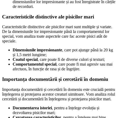
dimensiunilor lor impresionante și au fost înregistrate în cărțile
de recorduri.
Caracteristicile distinctive ale pisicilor mari
Caracteristicile distinctive ale pisicilor mari sunt multiple și variate.
De la dimensiunile lor impresionante până la comportamentul lor
special, vom analiza toate aspectele care fac aceste pisici atât de
speciale.
Dimensiunile impresionante
, care pot ajunge până la 20 kg
și 1,5 metri lungime;
Coatul special
, care poate fi de diverse culori și texturi;
Comportamentul special
, care poate fi mai agresiv sau mai
afectuos, în funcție de rasa și de îngrijire.
Importanța documentării și cercetării în domeniu
Importanța documentării și cercetării în domeniu este crucială pentru
înțelegerea și protejarea acestor creaturi uimitoare. Vom analiza rolul
cercetării și documentării în înțelegerea și protejarea pisicilor mari.
Documentarea istoriei
, pentru a înțelege evoluția și
dezvoltarea pisicilor mari;
Cercetarea caracteristicilor
, pentru a înțelege mai bine