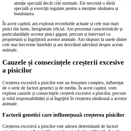
atenție specială decât cele normale. Ele necesită o dietă
specială și exerciții regulate pentru a menține sănătatea și
bunăstarea.
În acest capitol, am explorat recordurile actuale și cele mai mari
pisici din lume, înregistrate oficial. Am prezentat caracteristicile și
particularitățile acestor pisici gigant, precum și interviuri cu
proprietarii și îngrijitorii acestor animale. Am răspuns la unele dintre
cele mai frecvente întrebări și am dezvăluit adevărul despre aceste
animale.
Cauzele și consecințele creșterii excesive
a pisicilor
Creșterea excesivă a pisicilor este un fenomen complex, influențat
de o serie de factori genetici și de mediu. În acest capitol, vom
explora cauzele și consecințele creșterii excesive a pisicilor, precum
și rolul responsabilității și al îngrijirii în creșterea sănătoasă a acestor
animale.
Factorii genetici care influențează creșterea pisicilor
Creșterea excesivă a pisicilor este adesea determinată de factori