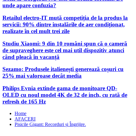
unde apare confuzia?
Retailul electro-IT mută competiția de la produs la
servicii: 90% dintre instalările de aer condiționat,
realizate în cel mult trei zile
Studiu Xiaomi: 9 din 10 români spun că o cameră
de supraveghere este cel mai util dispozitiv atunci
când pleacă în vacanță
Sezamo: Produsele italienești generează coșuri cu
25% mai valoroase decât media
Philips Evnia extinde gama de monitoare QD-
OLED cu noul model 4K de 32 de inch, cu rată de
refresh de 165 Hz
Home
AFACERI
Pisicile Gigant: Recorduri și Îngrijire.