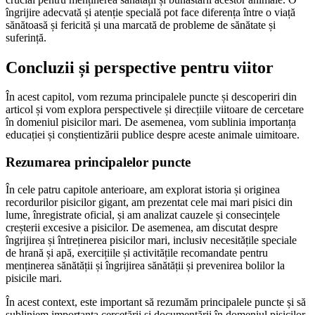
îngrijire adecvată și atenție specială pot face diferența între o viață
sănătoasă și fericită și una marcată de probleme de sănătate și
suferință.
Concluzii și perspective pentru viitor
În acest capitol, vom rezuma principalele puncte și descoperiri din
articol și vom explora perspectivele și direcțiile viitoare de cercetare
în domeniul pisicilor mari. De asemenea, vom sublinia importanța
educației și conștientizării publice despre aceste animale uimitoare.
Rezumarea principalelor puncte
În cele patru capitole anterioare, am explorat istoria și originea
recordurilor pisicilor gigant, am prezentat cele mai mari pisici din
lume, înregistrate oficial, și am analizat cauzele și consecințele
creșterii excesive a pisicilor. De asemenea, am discutat despre
îngrijirea și întreținerea pisicilor mari, inclusiv necesitățile speciale
de hrană și apă, exercițiile și activitățile recomandate pentru
menținerea sănătății și îngrijirea sănătății și prevenirea bolilor la
pisicile mari.
În acest context, este important să rezumăm principalele puncte și să
subliniem importanța cercetării și documentării în domeniul pisicilor