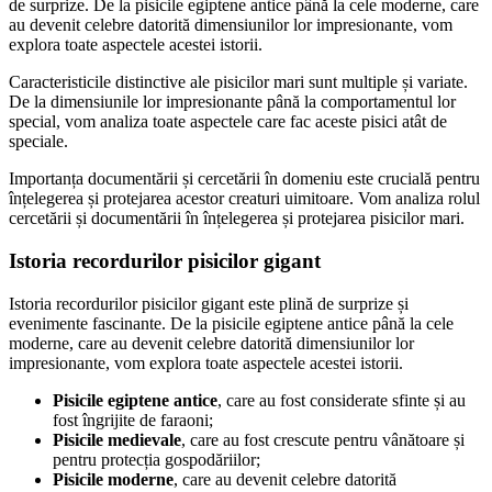
de surprize. De la pisicile egiptene antice până la cele moderne, care
au devenit celebre datorită dimensiunilor lor impresionante, vom
explora toate aspectele acestei istorii.
Caracteristicile distinctive ale pisicilor mari sunt multiple și variate.
De la dimensiunile lor impresionante până la comportamentul lor
special, vom analiza toate aspectele care fac aceste pisici atât de
speciale.
Importanța documentării și cercetării în domeniu este crucială pentru
înțelegerea și protejarea acestor creaturi uimitoare. Vom analiza rolul
cercetării și documentării în înțelegerea și protejarea pisicilor mari.
Istoria recordurilor pisicilor gigant
Istoria recordurilor pisicilor gigant este plină de surprize și
evenimente fascinante. De la pisicile egiptene antice până la cele
moderne, care au devenit celebre datorită dimensiunilor lor
impresionante, vom explora toate aspectele acestei istorii.
Pisicile egiptene antice
, care au fost considerate sfinte și au
fost îngrijite de faraoni;
Pisicile medievale
, care au fost crescute pentru vânătoare și
pentru protecția gospodăriilor;
Pisicile moderne
, care au devenit celebre datorită