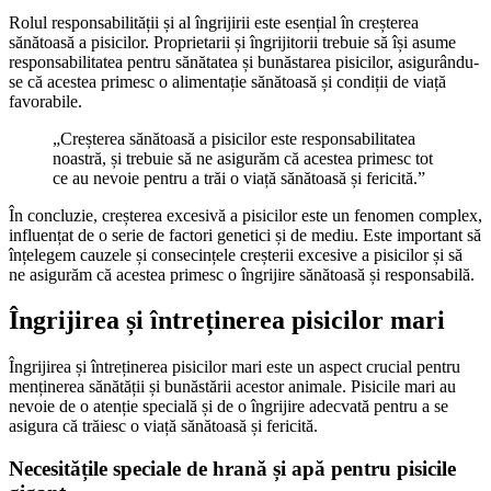
Rolul responsabilității și al îngrijirii este esențial în creșterea
sănătoasă a pisicilor. Proprietarii și îngrijitorii trebuie să își asume
responsabilitatea pentru sănătatea și bunăstarea pisicilor, asigurându-
se că acestea primesc o alimentație sănătoasă și condiții de viață
favorabile.
„Creșterea sănătoasă a pisicilor este responsabilitatea
noastră, și trebuie să ne asigurăm că acestea primesc tot
ce au nevoie pentru a trăi o viață sănătoasă și fericită.”
În concluzie, creșterea excesivă a pisicilor este un fenomen complex,
influențat de o serie de factori genetici și de mediu. Este important să
înțelegem cauzele și consecințele creșterii excesive a pisicilor și să
ne asigurăm că acestea primesc o îngrijire sănătoasă și responsabilă.
Îngrijirea și întreținerea pisicilor mari
Îngrijirea și întreținerea pisicilor mari este un aspect crucial pentru
menținerea sănătății și bunăstării acestor animale. Pisicile mari au
nevoie de o atenție specială și de o îngrijire adecvată pentru a se
asigura că trăiesc o viață sănătoasă și fericită.
Necesitățile speciale de hrană și apă pentru pisicile