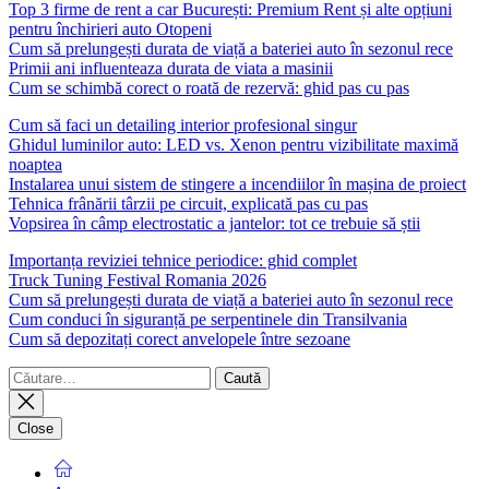
Top 3 firme de rent a car București: Premium Rent și alte opțiuni
pentru închirieri auto Otopeni
Cum să prelungești durata de viață a bateriei auto în sezonul rece
Primii ani influenteaza durata de viata a masinii
Cum se schimbă corect o roată de rezervă: ghid pas cu pas
Cum să faci un detailing interior profesional singur
Ghidul luminilor auto: LED vs. Xenon pentru vizibilitate maximă
noaptea
Instalarea unui sistem de stingere a incendiilor în mașina de proiect
Tehnica frânării târzii pe circuit, explicată pas cu pas
Vopsirea în câmp electrostatic a jantelor: tot ce trebuie să știi
Importanța reviziei tehnice periodice: ghid complet
Truck Tuning Festival Romania 2026
Cum să prelungești durata de viață a bateriei auto în sezonul rece
Cum conduci în siguranță pe serpentinele din Transilvania
Cum să depozitați corect anvelopele între sezoane
Caută
după:
Close