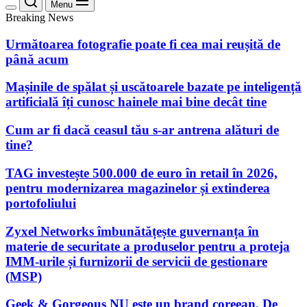
Menu
Breaking News
Următoarea fotografie poate fi cea mai reușită de
până acum
Mașinile de spălat și uscătoarele bazate pe inteligență
artificială îți cunosc hainele mai bine decât tine
Cum ar fi dacă ceasul tău s-ar antrena alături de
tine?
TAG investește 500.000 de euro în retail în 2026,
pentru modernizarea magazinelor și extinderea
portofoliului
Zyxel Networks îmbunătățește guvernanța în
materie de securitate a produselor pentru a proteja
IMM-urile și furnizorii de servicii de gestionare
(MSP)
Geek & Gorgeous NU este un brand coreean. De