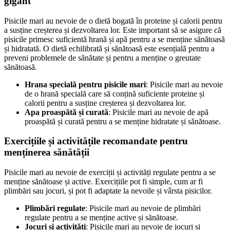
gigant
Pisicile mari au nevoie de o dietă bogată în proteine și calorii pentru
a susține creșterea și dezvoltarea lor. Este important să se asigure că
pisicile primesc suficientă hrană și apă pentru a se menține sănătoasă
și hidratată. O dietă echilibrată și sănătoasă este esențială pentru a
preveni problemele de sănătate și pentru a menține o greutate
sănătoasă.
Hrana specială pentru pisicile mari
: Pisicile mari au nevoie
de o hrană specială care să conțină suficiente proteine și
calorii pentru a susține creșterea și dezvoltarea lor.
Apa proaspătă și curată
: Pisicile mari au nevoie de apă
proaspătă și curată pentru a se menține hidratate și sănătoase.
Exercițiile și activitățile recomandate pentru
menținerea sănătății
Pisicile mari au nevoie de exerciții și activități regulate pentru a se
menține sănătoase și active. Exercițiile pot fi simple, cum ar fi
plimbări sau jocuri, și pot fi adaptate la nevoile și vârsta pisicilor.
Plimbări regulate
: Pisicile mari au nevoie de plimbări
regulate pentru a se menține active și sănătoase.
Jocuri și activități
: Pisicile mari au nevoie de jocuri și