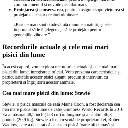
comportamentul și nevoile pisicilor mari;
Protejarea și conservarea
, pentru a asigura supraviețuirea și
protejarea acestor creaturi uimitoare.
„Pisicile mari sunt o adevărată minune a naturii, și este
important să le înțelegem și să le protejăm pentru
generațiile viitoare.”
Recordurile actuale și cele mai mari
pisici din lume
În acest capitol, vom explora recordurile actuale și cele mai mari
pisici din lume, înregistrate oficial. Vom prezenta caracteristicile și
particularitățile acestor pisici gigant, precum și interviuri cu
proprietarii și îngrijitorii acestor animale.
Cea mai mare pisică din lume: Stewie
Stewie, o pisică masculă de rasă Maine Coon, a fost declarată cea
mai mare pisică din lume de către Guinness World Records în 2010.
Ea a măsurat 48,5 inch (123 cm) în lungime și a cântărit 46,3
pounds (20,9 kg). Stewie a fost crescută de proprietarul ei, Robert
Wadlow, care a declarat că ea este o pisică foarte afectuoasă și