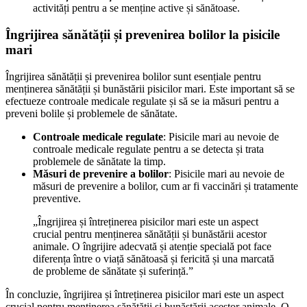
activități pentru a se menține active și sănătoase.
Îngrijirea sănătății și prevenirea bolilor la pisicile
mari
Îngrijirea sănătății și prevenirea bolilor sunt esențiale pentru
menținerea sănătății și bunăstării pisicilor mari. Este important să se
efectueze controale medicale regulate și să se ia măsuri pentru a
preveni bolile și problemele de sănătate.
Controale medicale regulate
: Pisicile mari au nevoie de
controale medicale regulate pentru a se detecta și trata
problemele de sănătate la timp.
Măsuri de prevenire a bolilor
: Pisicile mari au nevoie de
măsuri de prevenire a bolilor, cum ar fi vaccinări și tratamente
preventive.
„Îngrijirea și întreținerea pisicilor mari este un aspect
crucial pentru menținerea sănătății și bunăstării acestor
animale. O îngrijire adecvată și atenție specială pot face
diferența între o viață sănătoasă și fericită și una marcată
de probleme de sănătate și suferință.”
În concluzie, îngrijirea și întreținerea pisicilor mari este un aspect
crucial pentru menținerea sănătății și bunăstării acestor animale. O