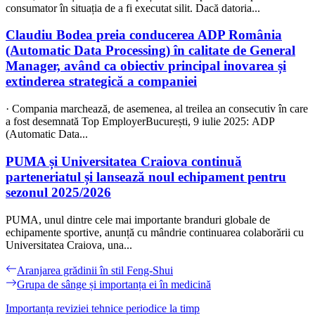
consumator în situația de a fi executat silit. Dacă datoria...
Claudiu Bodea preia conducerea ADP România
(Automatic Data Processing) în calitate de General
Manager, având ca obiectiv principal inovarea și
extinderea strategică a companiei
· Compania marchează, de asemenea, al treilea an consecutiv în care
a fost desemnată Top EmployerBucurești, 9 iulie 2025: ADP
(Automatic Data...
PUMA și Universitatea Craiova continuă
parteneriatul și lansează noul echipament pentru
sezonul 2025/2026
PUMA, unul dintre cele mai importante branduri globale de
echipamente sportive, anunță cu mândrie continuarea colaborării cu
Universitatea Craiova, una...
Navigare
Previous
Aranjarea grădinii în stil Feng-Shui
post:
Next
Grupa de sânge și importanța ei în medicină
în
post:
articole
Importanța reviziei tehnice periodice la timp