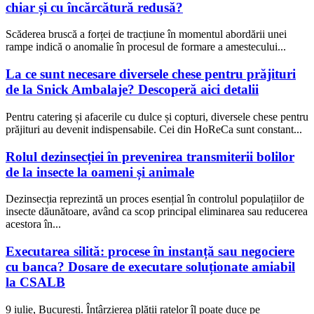
chiar și cu încărcătură redusă?
Scăderea bruscă a forței de tracțiune în momentul abordării unei
rampe indică o anomalie în procesul de formare a amestecului...
La ce sunt necesare diversele chese pentru prăjituri
de la Snick Ambalaje? Descoperă aici detalii
Pentru catering și afacerile cu dulce și copturi, diversele chese pentru
prăjituri au devenit indispensabile. Cei din HoReCa sunt constant...
Rolul dezinsecției în prevenirea transmiterii bolilor
de la insecte la oameni și animale
Dezinsecția reprezintă un proces esențial în controlul populațiilor de
insecte dăunătoare, având ca scop principal eliminarea sau reducerea
acestora în...
Executarea silită: procese în instanță sau negociere
cu banca? Dosare de executare soluționate amiabil
la CSALB
9 iulie, București. Întârzierea plății ratelor îl poate duce pe