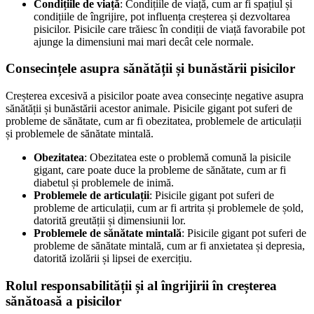
Condițiile de viață
: Condițiile de viață, cum ar fi spațiul și
condițiile de îngrijire, pot influența creșterea și dezvoltarea
pisicilor. Pisicile care trăiesc în condiții de viață favorabile pot
ajunge la dimensiuni mai mari decât cele normale.
Consecințele asupra sănătății și bunăstării pisicilor
Creșterea excesivă a pisicilor poate avea consecințe negative asupra
sănătății și bunăstării acestor animale. Pisicile gigant pot suferi de
probleme de sănătate, cum ar fi obezitatea, problemele de articulații
și problemele de sănătate mintală.
Obezitatea
: Obezitatea este o problemă comună la pisicile
gigant, care poate duce la probleme de sănătate, cum ar fi
diabetul și problemele de inimă.
Problemele de articulații
: Pisicile gigant pot suferi de
probleme de articulații, cum ar fi artrita și problemele de șold,
datorită greutății și dimensiunii lor.
Problemele de sănătate mintală
: Pisicile gigant pot suferi de
probleme de sănătate mintală, cum ar fi anxietatea și depresia,
datorită izolării și lipsei de exercițiu.
Rolul responsabilității și al îngrijirii în creșterea
sănătoasă a pisicilor