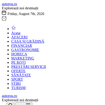
Skip
autorou.ro
to
Explorează noi destinații
the
Friday, August 7th, 2026
content
Acasa
AFACERI
CASA ȘI GRĂDINĂ
FINANCIAR
GASTRONOMIE
HORECA
MARKETING
PE ROȚI
PRESTĂRI SERVICII
OFERTE
SĂNĂTATE
SPORT
ȘTIRI
TURISM
autorou.ro
Explorează noi destinații