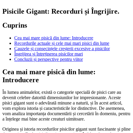
Pisicile Gigant: Recorduri și Îngrijire.
Cuprins
Cea mai mare pisică din lume: Introducere
Recordurile actuale și cele mai mari pisici din lume
Cauzele și consecințele creșterii excesive a pisicilor
Îngrijirea și întreținerea pisicilor mari
Concluzii și perspective pentru viitor
Cea mai mare pisică din lume:
Introducere
În lumea animalelor, există o categorie specială de pisici care au
devenit celebre datorită dimensiunilor lor impresionante. Aceste
pisici gigant sunt o adevărată minune a naturii, și în acest articol,
vom explora istoria și caracteristicile lor distinctive. De asemenea,
vom analiza importanța documentării și cercetării în domeniu, pentru
a înțelege mai bine aceste creaturi uimitoare.
Originea și istoria recordurilor pisicilor gigant sunt fascinante și pline