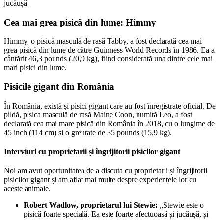
jucăușă.
Cea mai grea pisică din lume: Himmy
Himmy, o pisică masculă de rasă Tabby, a fost declarată cea mai
grea pisică din lume de către Guinness World Records în 1986. Ea a
cântărit 46,3 pounds (20,9 kg), fiind considerată una dintre cele mai
mari pisici din lume.
Pisicile gigant din România
În România, există și pisici gigant care au fost înregistrate oficial. De
pildă, pisica masculă de rasă Maine Coon, numită Leo, a fost
declarată cea mai mare pisică din România în 2018, cu o lungime de
45 inch (114 cm) și o greutate de 35 pounds (15,9 kg).
Interviuri cu proprietarii și îngrijitorii pisicilor gigant
Noi am avut oportunitatea de a discuta cu proprietarii și îngrijitorii
pisicilor gigant și am aflat mai multe despre experiențele lor cu
aceste animale.
Robert Wadlow, proprietarul lui Stewie:
„Stewie este o
pisică foarte specială. Ea este foarte afectuoasă și jucăușă, și